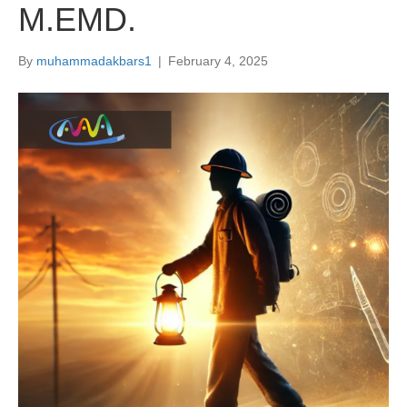
M.EMD.
By
muhammadakbars1
|
February 4, 2025