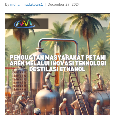
By
muhammadakbars1
|
December 27, 2024